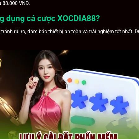
ủ 88.000 VNĐ.
ứng dụng cá cược XOCDIA88?
 tránh rủi ro, đảm bảo thiết bị an toàn và trải nghiệm tốt nhất.