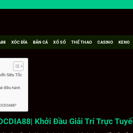
A88
XÓC ĐĨA
BẮN CÁ
XỔ SỐ
THỂ THAO
CASINO
KENO
yến Siêu Tốc
hệ điều hành
 XOCDIA88?
OCDIA88| Khởi Đầu Giải Trí Trực Tuyế