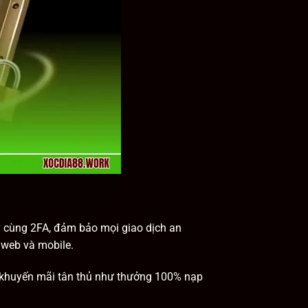
y cùng 2FA, đảm bảo mọi giao dịch an
a web và mobile.
 gia khuyến mãi tân thủ như thưởng 100% nạp