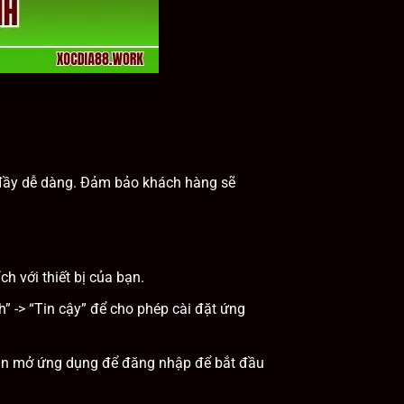
 đầy dễ dàng. Đảm bảo khách hàng sẽ
h với thiết bị của bạn.
h” -> “Tin cậy” để cho phép cài đặt ứng
ỉ cần mở ứng dụng để đăng nhập để bắt đầu