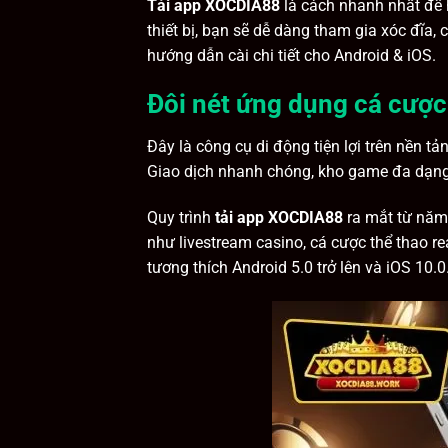
Tải app XOCDIA88
là cách nhanh nhất để 
thiết bị, bạn sẽ dễ dàng tham gia xóc đĩa, 
hướng dẫn cài chi tiết cho Android & iOS.
Đôi nét ứng dụng cá cượ
Đây là công cụ di động tiện lợi trên nền t
Giao dịch nhanh chóng, kho game đa dạng 
Quy trình
tải app XOCDIA88
ra mắt từ năm 
như livestream casino, cá cược thể thao r
tương thích Android 5.0 trở lên và iOS 10.0