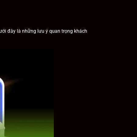
 Dưới đây là những lưu ý quan trọng khách