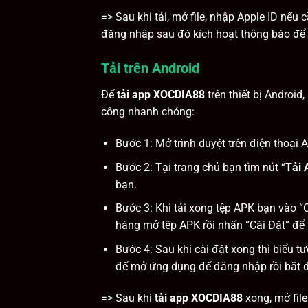
=> Sau khi tải, mở file, nhập Apple ID nếu 
đăng nhập sau đó kích hoạt thông báo để 
Tải trên Android
Để
tải app XOCDIA88
trên thiết bị Andro
công nhanh chóng:
Bước 1: Mở trình duyệt trên điện thoại 
Bước 2: Tại trang chủ bạn tìm nút “
Tải
bạn.
Bước 3: Khi tải xong tệp APK bạn vào “
hàng mở tệp APK rồi nhấn “Cài Đặt” để 
Bước 4: Sau khi cài đặt xong thì biểu 
để mở ứng dụng để đăng nhập rồi bắt đ
=> Sau khi
tải app XOCDIA88
xong, mở file