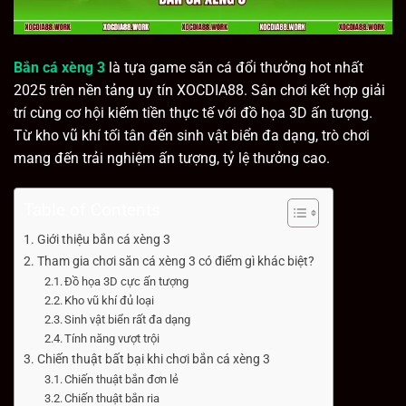
Bắn cá xèng 3
là tựa game săn cá đổi thưởng hot nhất
2025 trên nền tảng uy tín XOCDIA88. Sân chơi kết hợp giải
trí cùng cơ hội kiếm tiền thực tế với đồ họa 3D ấn tượng.
Từ kho vũ khí tối tân đến sinh vật biển đa dạng, trò chơi
mang đến trải nghiệm ấn tượng, tỷ lệ thưởng cao.
Table of Contents
Giới thiệu bắn cá xèng 3
Tham gia chơi săn cá xèng 3 có điểm gì khác biệt?
Đồ họa 3D cực ấn tượng
Kho vũ khí đủ loại
Sinh vật biển rất đa dạng
Tính năng vượt trội
Chiến thuật bất bại khi chơi bắn cá xèng 3
Chiến thuật bắn đơn lẻ
Chiến thuật bắn ria