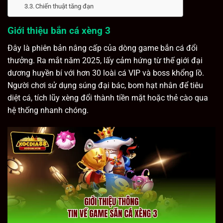
Chiến thuật tăng đạn
Giới thiệu bắn cá xèng 3
Đây là phiên bản nâng cấp của dòng game bắn cá đổi
thưởng. Ra mắt năm 2025, lấy cảm hứng từ thế giới đại
dương huyền bí với hơn 30 loài cá VIP và boss khổng lồ.
Người chơi sử dụng súng đại bác, bom hạt nhân để tiêu
diệt cá, tích lũy xèng đổi thành tiền mặt hoặc thẻ cào qua
hệ thống nhanh chóng.