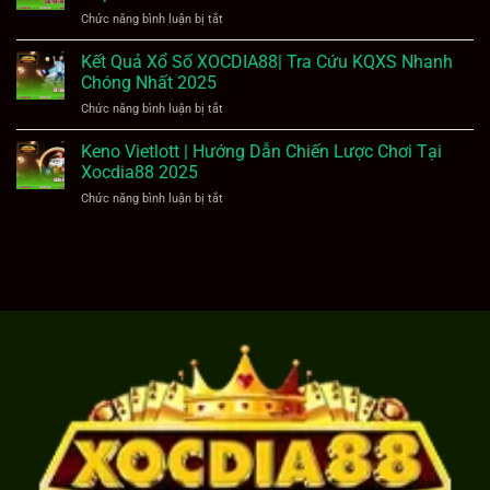
Sân
Hàng
Chức năng bình luận bị tắt
ở
Chơi
Đầu
Bắn
Cá
Châu
Cá
Kết Quả Xổ Số XOCDIA88| Tra Cứu KQXS Nhanh
Cược
Á
Đổi
Uy
Chóng Nhất 2025
2026
Thưởng
Tín
Chức năng bình luận bị tắt
ở
Tết
Và
Kết
2026
Chất
Quả
Keno Vietlott | Hướng Dẫn Chiến Lược Chơi Tại
–
Lượng
Xổ
Săn
Xocdia88 2025
2026
Số
Tiền
Chức năng bình luận bị tắt
ở
XOCDIA88|
Lớn
Keno
Tra
Siêu
Vietlott
Cứu
Hấp
|
KQXS
Dẫn
Hướng
Nhanh
Dẫn
Chóng
Chiến
Nhất
Lược
2025
Chơi
Tại
Xocdia88
2025