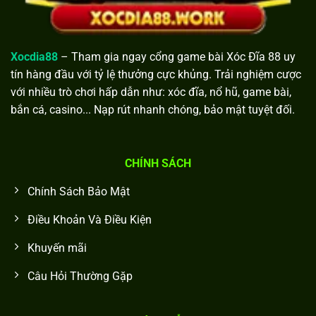
Xocdia88
– Tham gia ngay cổng game bài Xóc Đĩa 88 uy
tín hàng đầu với tỷ lệ thưởng cực khủng. Trải nghiệm cược
với nhiều trò chơi hấp dẫn như: xóc đĩa, nổ hũ, game bài,
bắn cá, casino... Nạp rút nhanh chóng, bảo mật tuyệt đối.
CHÍNH SÁCH
Chính Sách Bảo Mật
Điều Khoản Và Điều Kiện
Khuyến mãi
Câu Hỏi Thường Gặp