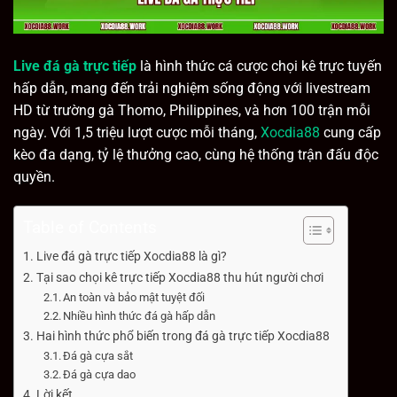
Live đá gà trực tiếp
là hình thức cá cược chọi kê trực tuyến
hấp dẫn, mang đến trải nghiệm sống động với livestream
HD từ trường gà Thomo, Philippines, và hơn 100 trận mỗi
ngày. Với 1,5 triệu lượt cược mỗi tháng,
Xocdia88
cung cấp
kèo đa dạng, tỷ lệ thưởng cao, cùng hệ thống trận đấu độc
quyền.
Table of Contents
Live đá gà trực tiếp Xocdia88 là gì?
Tại sao chọi kê trực tiếp Xocdia88 thu hút người chơi
An toàn và bảo mật tuyệt đối
Nhiều hình thức đá gà hấp dẫn
Hai hình thức phổ biến trong đá gà trực tiếp Xocdia88
Đá gà cựa sắt
Đá gà cựa dao
Lời kết