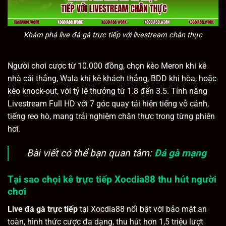
Khám phá live đá gà trực tiếp với livestream chân thực
Người chơi cược từ 10.000 đồng, chọn kèo Meron khi kê
nhà cái thắng, Wala khi kê khách thắng, BDD khi hòa, hoặc
kèo knock-out, với tỷ lệ thưởng từ 1.8 đến 3.5. Tính năng
Livestream Full HD với 7 góc quay tái hiện tiếng vỗ cánh,
tiếng reo hò, mang trải nghiệm chân thực trong từng phiên
hơi.
Bài viết có thể bạn quan tâm:
Đá gà mạng
Tại sao chọi kê trực tiếp Xocdia88 thu hút người
chơi
Live đá gà trực tiếp
tại Xocdia88 nổi bật với bảo mật an
toàn, hình thức cược đa dạng, thu hút hơn 1,5 triệu lượt