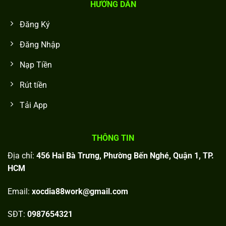
HƯỚNG DẪN
Đăng Ký
Đăng Nhập
Nạp Tiền
Rút tiền
Tải App
THÔNG TIN
Địa chỉ:
456 Hai Bà Trưng, Phường Bến Nghé, Quận 1, TP.
HCM
Email:
xocdia88work@gmail.com
SĐT:
0987654321