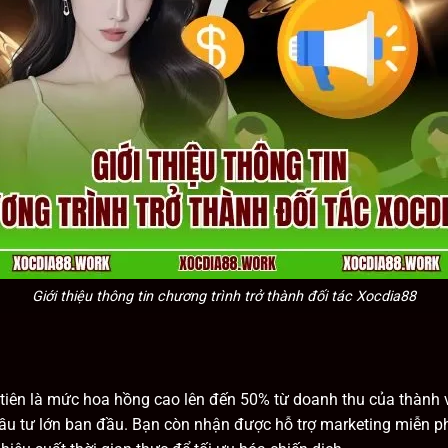
Giới thiệu thông tin chương trình trở thành đối tác Xocdia88
ầu tiên là mức hoa hồng cao lên đến 50% từ doanh thu của thành v
 tư lớn ban đầu. Bạn còn nhận được hỗ trợ marketing miễn phí 