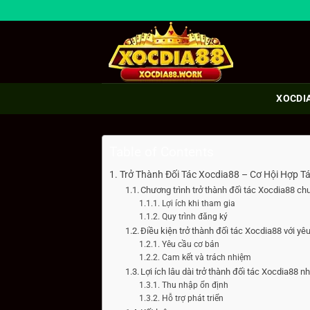
Bỏ
qua
nội
dung
XOCDI
Table of Contents
Trở Thành Đối Tác Xocdia88 – Cơ Hội Hợp T
Chương trình trở thành đối tác Xocdia88 ch
Lợi ích khi tham gia
Quy trình đăng ký
Điều kiện trở thành đối tác Xocdia88 với yê
Yêu cầu cơ bản
Cam kết và trách nhiệm
Lợi ích lâu dài trở thành đối tác Xocdia88 
Thu nhập ổn định
Hỗ trợ phát triển