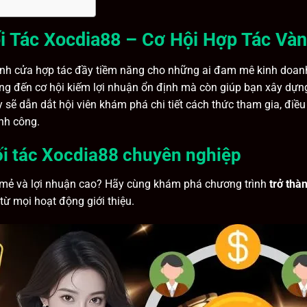
i Tác Xocdia88 – Cơ Hội Hợp Tác Vàn
h cửa hợp tác đầy tiềm năng cho những ai đam mê kinh doanh 
g đến cơ hội kiếm lợi nhuận ổn định mà còn giúp bạn xây dựng m
 sẽ dẫn dắt hội viên khám phá chi tiết cách thức tham gia, điều ki
ành công.
ối tác Xocdia88 chuyên nghiệp
 mẻ và lợi nhuận cao? Hãy cùng khám phá chương trình
trở thà
ừ mọi hoạt động giới thiệu.