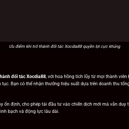
Ưu điểm khi trở thành đối tác Xocdia88 quyền lợi cực khủng
thành đối tác Xocdia88
, với hoa hồng tích lũy từ mọi thành viên
tục. Bạn có thể nhận thưởng hiệu suất dựa trên doanh thu tổng
ày ổn định, cho phép tái đầu tư vào chiến dịch mới mà vẫn duy tr
inh bạch và động lực lâu dài.