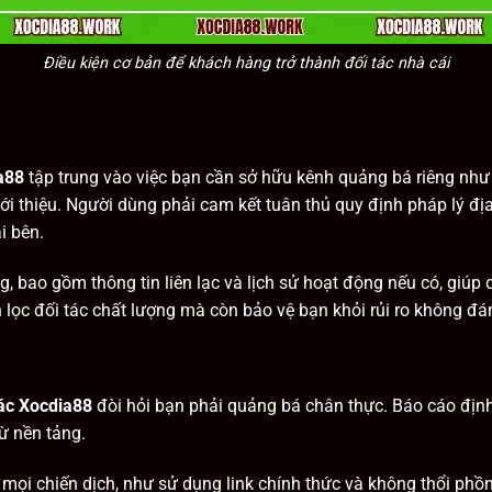
Điều kiện cơ bản để khách hàng trở thành đối tác nhà cái
ia88
tập trung vào việc bạn cần sở hữu kênh quảng bá riêng như
ới thiệu. Người dùng phải cam kết tuân thủ quy định pháp lý đ
i bên.
g, bao gồm thông tin liên lạc và lịch sử hoạt động nếu có, giúp
lọc đối tác chất lượng mà còn bảo vệ bạn khỏi rủi ro không đá
tác Xocdia88
đòi hỏi bạn phải quảng bá chân thực. Báo cáo định 
ừ nền tảng.
mọi chiến dịch, như sử dụng link chính thức và không thổi phồng