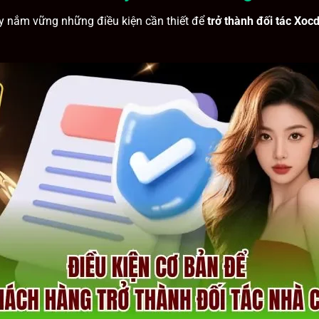
ãy nắm vững những điều kiện cần thiết để
trở thành đối tác Xoc