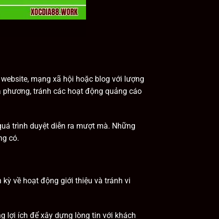
 website, mạng xã hội hoặc blog với lượng
ịa phương, tránh các hoạt động quảng cáo
 quá trình duyệt diễn ra mượt mà. Những
ng có.
kỳ về hoạt động giới thiệu và tránh vi
 lợi ích để xây dựng lòng tin với khách