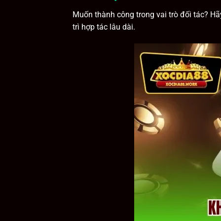
Muốn thành công trong vai trò đối tác? H
trì hợp tác lâu dài.