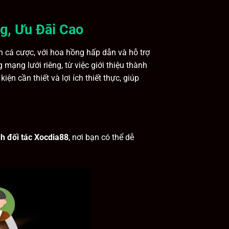
g, Ưu Đãi Cao
cá cược, với hoa hồng hấp dẫn và hỗ trợ
ạng lưới riêng, từ việc giới thiệu thành
ện cần thiết và lợi ích thiết thực, giúp
nh đối tác Xocdia88
, nơi bạn có thể dễ